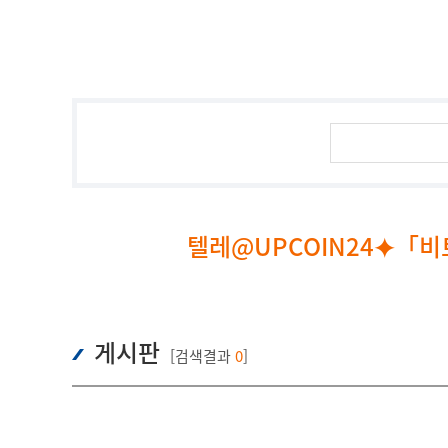
텔레@UPCOIN24⯌「
게시판
[검색결과
0
]